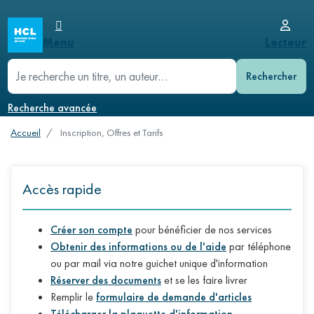
Aller
menu_burger
menu_user
Logo
au
Menu
User
Menu
Lecteur
contenu
Bibliothèques
Lecteur
principal
menu
principal
recherche
Horaires et accès
Connexion
mobile
mobile
Inscription, offres et tarifs
Mot de passe oublié
Recherche avancée
Rendez-vous avec une documentaliste
Préinscription
Accueil
Inscription, Offres et Tarifs
Règlement
Services
en
Accès rapide
ligne
Consulter les ressources numériques
Créer son compte
pour bénéficier de nos services
Obtenir un document
Obtenir des informations ou de l'aide
par téléphone
Appui
ou par mail via notre guichet unique d'information
à
Réserver des documents
et se les faire livrer
la
Remplir le
formulaire de demande d'articles
recherche
Télécharger la plaquette d'information