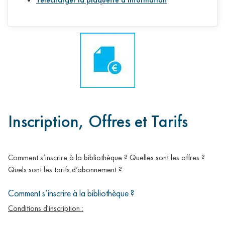
Les publications scientifiques des HCL (Lodex)
Sciences
ouvertes
Frais de publications en Open Access (GRAL)
HAL- HCL : Partager librement les savoirs
Baromètre français de la Science Ouverte
Aide
et
Inscription, Offres et Tarifs
contact
Aide
Contact
Comment s’inscrire à la bibliothèque ? Quelles sont les offres ?
Quels sont les tarifs d’abonnement ?
Comment s’inscrire à la bibliothèque ?
Conditions d'inscription :