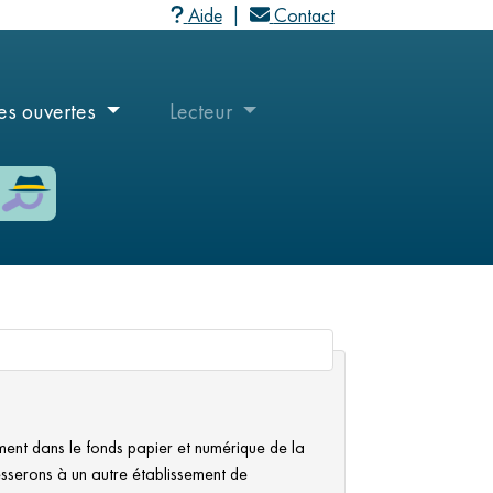
Aide
Contact
M
a
user_menu
es ouvertes
Lecteur
c
User
a
menu
ent dans le fonds papier et numérique de la
sserons à un autre établissement de