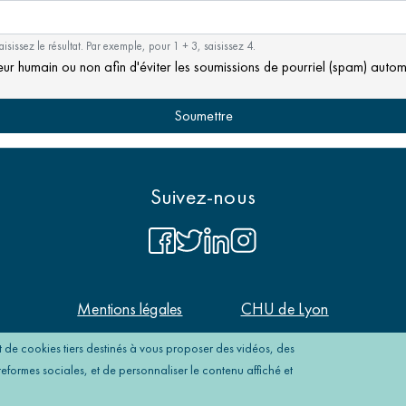
sissez le résultat. Par exemple, pour 1 + 3, saisissez 4.
siteur humain ou non afin d'éviter les soumissions de pourriel (spam) autom
Suivez-nous
Mentions
Mentions légales
CHU de Lyon
légales
 de cookies tiers destinés à vous proposer des vidéos, des
ormes sociales, et de personnaliser le contenu affiché et