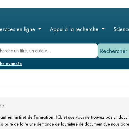
Aller
au
contenu
principal
ervices en ligne
Appui à la recherche
Scienc
he
che avancée
ts :
iant en Institut de Formation HCL
et que vous ne trouvez pas un docum
sibilité de faire une demande de fourniture de document que nous adre