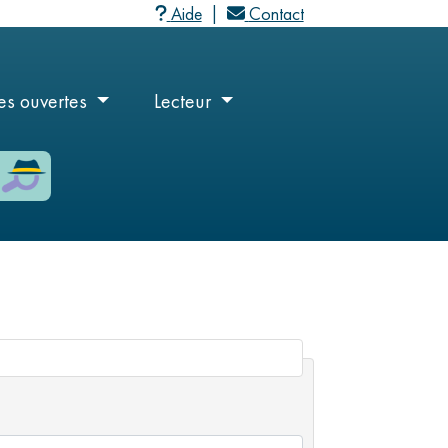
Aide
Contact
M
a
user_menu
es ouvertes
Lecteur
c
User
a
menu