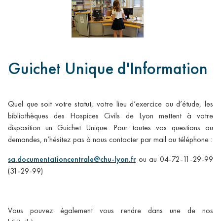
Les publications scientifiques des HCL (Lodex)
Sciences
ouvertes
Frais de publications en Open Access (GRAL)
HAL- HCL : Partager librement les savoirs
Guichet Unique d'Information
Baromètre français de la Science Ouverte
Aide
et
Quel que soit votre statut, votre lieu d’exercice ou d’étude, les
contact
bibliothèques des Hospices Civils de Lyon mettent à votre
disposition un Guichet Unique. Pour toutes vos questions ou
Aide
demandes, n’hésitez pas à nous contacter par mail ou téléphone :
Contact
sa.documentationcentrale@chu-lyon.fr
ou au 04-72-11-29-99
(31-29-99)
Vous pouvez également vous rendre dans une de nos