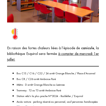
Les publications scientifiques des HCL (Lodex)
Sciences
ouvertes
Frais de publications en Open Access (GRAL)
HAL- HCL : Partager librement les savoirs
Baromètre français de la Science Ouverte
Aide
En raison des fortes chaleurs liées à l’épisode de
canicule
, la
et
bibliothèque Esquirol sera fermée
à compter de mercredi 1er
contact
juillet.
Aide
Contact
Bus C13 / C16 / C22 / 24 arrêt Grange Blanche / Place d'Arsonval
Bus C8 / C26 arrêt Ambroise Paré
Métro : D arrêt Grange Blanche ou Laënnec
Tramway : T2 ou T5 arrêt Ambroise Paré
Station vélo'v la plus proche N°3024 - Rockfeller / Esquirol
Accès voiture : parking réservé au personnel, sauf personnes handicapées