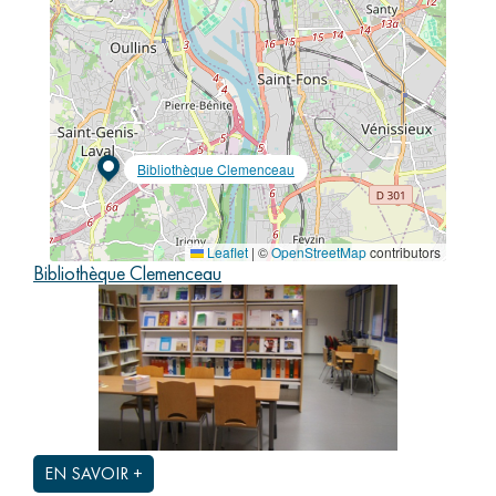
Les publications scientifiques des HCL (Lodex)
Sciences
ouvertes
Frais de publications en Open Access (GRAL)
HAL- HCL : Partager librement les savoirs
Bibliothèque Clemenceau
Baromètre français de la Science Ouverte
Aide
et
Leaflet
|
©
OpenStreetMap
contributors
contact
Bibliothèque Clemenceau
Aide
Contact
EN SAVOIR +