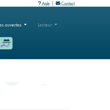
Aide
Contact
M
a
user_menu
es ouvertes
Lecteur
c
User
a
menu