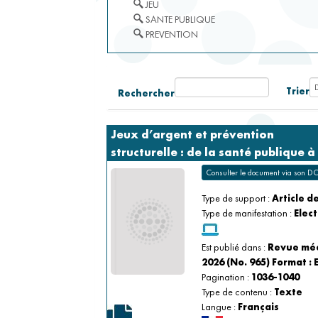
JEU
SANTE PUBLIQUE
PREVENTION
Trier
Rechercher
Jeux d’argent et prévention 
structurelle : de la santé publique à 
Structural prevention measures for gambling 
la clinique
Consulter le document via son D
disorders: from public health to clinical practice
Type de support :
Article d
Type de manifestation :
Elec
Est publié dans :
Revue médi
2026 (No. 965) Format : 
Pagination :
1036-1040
Type de contenu :
Texte
Langue :
Français