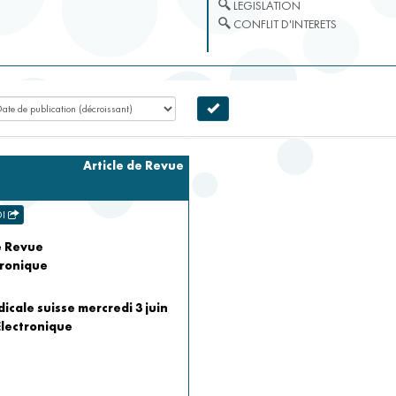
LEGISLATION
CONFLIT D'INTERETS
Article de Revue
OI
e Revue
tronique
cale suisse mercredi 3 juin
Electronique