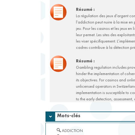
Résumé :
La régulation des jeux d’argent com
l’addiction peut nuire à la mise en
jeu. Pour les casinos et les jeux e
leur permet. Les sites des exploitan
les viser spécifiquement. L’implément
cadres contribue à la détection préc
Résumé :
Gambling regulation includes provis
hinder the implementation of cohere
its objectives. For casinos and on
unlicensed operators in Switzerland
implementation is susceptible to co
to the early detection, assessment, 
Mots-clés
ADDICTION