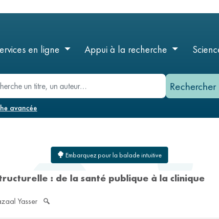
Aller
au
contenu
principal
ervices en ligne
Appui à la recherche
Scienc
he
che avancée
Embarquez pour la balade intuitive
ructurelle : de la santé publique à la clinique
zaal Yasser