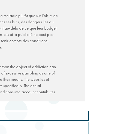
la maladie plutôt que sur l’objet de
ans ses buts, des dangers liés au
ouent au-delà de ce que leur budget
ur-e-s et la publicité ne peut pas
e, tenir compte des conditions-
n.
r than the object of addiction can
n of excessive gambling as one of
d their means. The websites of
 specifically. The actual
onditions into account contributes