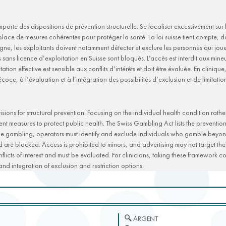
porte des dispositions de prévention structurelle. Se focaliser excessivement sur 
 place de mesures cohérentes pour protéger la santé. La loi suisse tient compte, d
n ligne, les exploitants doivent notamment détecter et exclure les personnes qui j
ts sans licence d’exploitation en Suisse sont bloqués. L’accès est interdit aux mine
ation effective est sensible aux conflits d’intérêts et doit être évaluée. En cliniqu
oce, à l’évaluation et à l’intégration des possibilités d’exclusion et de limitatio
ions for structural prevention. Focusing on the individual health condition rathe
nt measures to protect public health. The Swiss Gambling Act lists the preventio
line gambling, operators must identify and exclude individuals who gamble beyon
 are blocked. Access is prohibited to minors, and advertising may not target them
nflicts of interest and must be evaluated. For clinicians, taking these framework c
and integration of exclusion and restriction options.
ARGENT