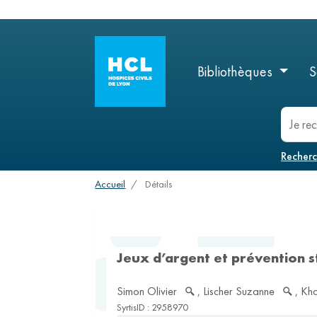
Logo
menu
Bibliothèques
S
Menu
principal
recherc
Recher
Accueil
Détails
Jeux d’argent et prévention st
Simon Olivier
,
Lischer Suzanne
,
Kha
SyrtisID :
2958970