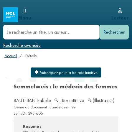
Aller
menu_burger
menu_user
Logo
au
Menu
User
Menu
Lecteur
contenu
Bibliothèques
Lecteur
principal
menu
principal
recherche
Horaires et accès
Connexion
mobile
mobile
Inscription, offres et tarifs
Mot de passe oublié
Recherche avancée
Rendez-vous avec une documentaliste
Préinscription
Accueil
Détails
Règlement
Services
en
Embarquez pour la balade intuitive
ligne
Semmelweis : le médecin des femmes
Consulter les ressources numériques
Obtenir un document
BAUTHIAN Isabelle
,
Rossetti Eva
(Illustrateur)
Appui
Genre du document :
Bande dessinée
à
SyrtisID :
2931606
la
Résumé :
recherche