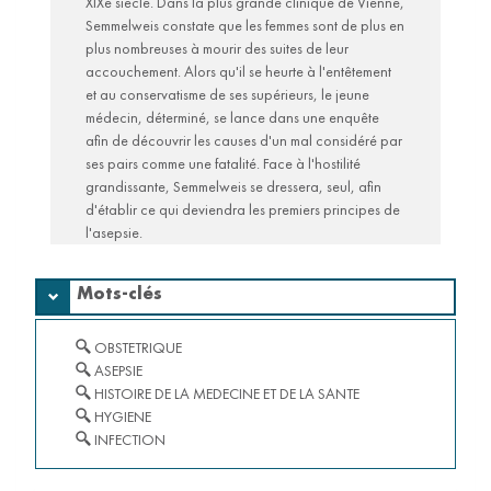
XIXe siècle. Dans la plus grande clinique de Vienne,
Les publications scientifiques des HCL (Lodex)
Semmelweis constate que les femmes sont de plus en
Sciences
plus nombreuses à mourir des suites de leur
ouvertes
accouchement. Alors qu'il se heurte à l'entêtement
et au conservatisme de ses supérieurs, le jeune
Frais de publications en Open Access (GRAL)
médecin, déterminé, se lance dans une enquête
HAL- HCL : Partager librement les savoirs
afin de découvrir les causes d'un mal considéré par
ses pairs comme une fatalité. Face à l'hostilité
Baromètre français de la Science Ouverte
grandissante, Semmelweis se dressera, seul, afin
Aide
d'établir ce qui deviendra les premiers principes de
et
l'asepsie.
contact
Aide
Mots-clés
Contact
OBSTETRIQUE
ASEPSIE
HISTOIRE DE LA MEDECINE ET DE LA SANTE
HYGIENE
INFECTION